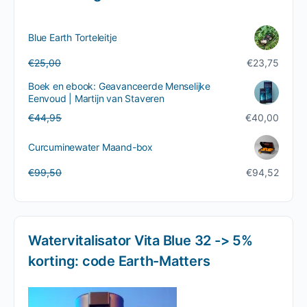
Blue Earth Torteleitje
Oorspronkelijke
Huidige
€
25,00
€
23,75
prijs
prijs
Boek en ebook: Geavanceerde Menselijke
was:
is:
Eenvoud | Martijn van Staveren
€25,00.
€23,75.
Oorspronkelijke
Huidige
€
44,95
€
40,00
prijs
prijs
was:
is:
Curcuminewater Maand-box
€44,95.
€40,00.
Oorspronkelijke
Huidige
€
99,50
€
94,52
prijs
prijs
was:
is:
€99,50.
€94,52.
Watervitalisator Vita Blue 32 -> 5%
korting: code Earth-Matters