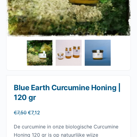
Blue Earth Curcumine Honing |
120 gr
Oorspronkelijke
Huidige
€
7,50
€
7,12
prijs
prijs
De curcumine in onze biologische Curcumine
was:
is:
Honing 120 gr is op natuurlijke wijze