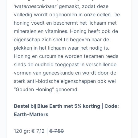
€7,50.
€7,12.
‘waterbeschikbaar’
gemaakt, zodat deze
volledig wordt opgenomen in onze cellen. De
honing voedt en beschermt het lichaam met
mineralen en vitamines. Honing heeft ook de
eigenschap zich snel te begeven naar de
plekken in het lichaam waar het nodig is.
Honing en curcumine worden tezamen reeds
sinds de oudheid toegepast in verschillende
vormen van geneeskunde en wordt door de
sterk anti-biotische eigenschappen ook wel
“Gouden Honing” genoemd.
Bestel bij Blue Earth met 5% korting | Code:
Earth-Matters
120 gr: € 7,12 |
€ 7,50