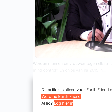
Worden mannen en vrouwen tegen elkaar ui
mind control? En chips van na 2015 in...
Dit artikel is alleen voor Earth Friend 
Word nu Earth Friend
Al lid?
Log hier in