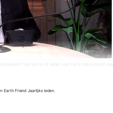
tgespeeld? Een laptop of tablet, wat kan ik beter kopen qu
en Earth Friend Jaarlijks leden.