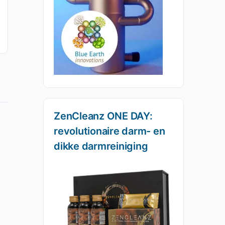
Martijn van Staveren
0
13 augustus 2019
ZenCleanz ONE DAY:
revolutionaire darm- en
dikke darmreiniging