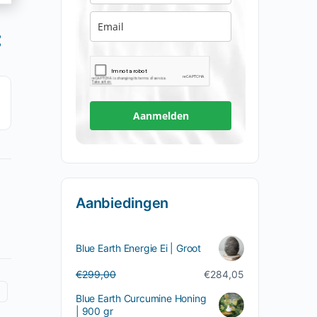
Aanmelden
Aanbiedingen
Blue Earth Energie Ei | Groot
Oorspronkelijke
Huidige
€
299,00
€
284,05
prijs
prijs
Blue Earth Curcumine Honing
was:
is:
| 900 gr
€299,00.
€284,05.