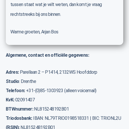
tussen staat wat je wilt weten, dan komt je vraag
rechtstreeks bij ons binnen.
Warme groeten, Arjan Bos
Algemene, contact en officiële gegevens:
Adres:
Parellaan 2 – P1414, 2132WS Hoofddorp
Studio
: Drenthe
Telefoon:
+31-(0)85-1303923 (alleen voicemail)
KvK:
02091407
BTWnummer:
NL815248192B01
Triodosbank:
IBAN: NL79TRIO0198518331 | BIC: TRIONL2U
(RSIN):
NL815248192B01