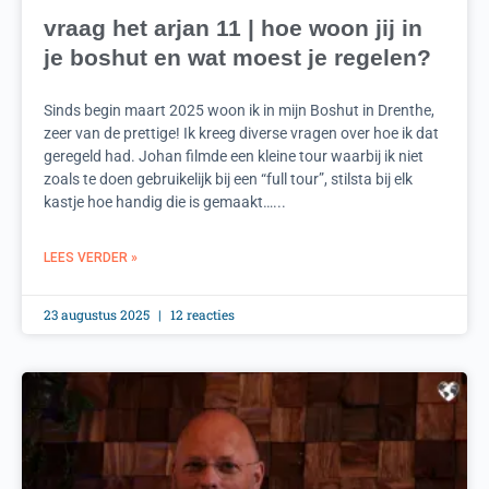
vraag het arjan 11 | hoe woon jij in
je boshut en wat moest je regelen?
Sinds begin maart 2025 woon ik in mijn Boshut in Drenthe,
zeer van de prettige! Ik kreeg diverse vragen over hoe ik dat
geregeld had. Johan filmde een kleine tour waarbij ik niet
zoals te doen gebruikelijk bij een “full tour”, stilsta bij elk
kastje hoe handig die is gemaakt…...
LEES VERDER »
23 augustus 2025
12 reacties