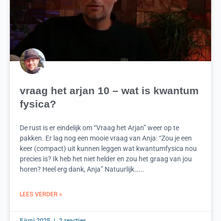
vraag het arjan 10 – wat is kwantum
fysica?
De rust is er eindelijk om “Vraag het Arjan” weer op te
pakken. Er lag nog een mooie vraag van Anja: “Zou je een
keer (compact) uit kunnen leggen wat kwantumfysica nou
precies is? Ik heb het niet helder en zou het graag van jou
horen? Heel erg dank, Anja” Natuurlijk…...
LEES VERDER »
5 juni 2025
2 reacties