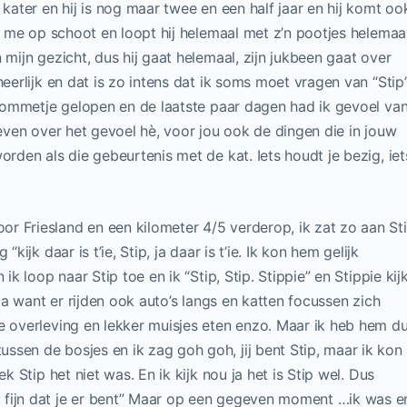
 kater en hij is nog maar twee en een half jaar en hij komt oo
ij me op schoot en loopt hij helemaal met z’n pootjes helemaa
 mijn gezicht, dus hij gaat helemaal, zijn jukbeen gaat over
heerlijk en dat is zo intens dat ik soms moet vragen van “Stip
g, ommetje gelopen en de laatste paar dagen had ik gevoel va
 even over het gevoel hè, voor jou ook de dingen die in jouw
orden als die gebeurtenis met de kat. Iets houdt je bezig, iet
r Friesland en een kilometer 4/5 verderop, ik zat zo aan St
kijk daar is t’ie, Stip, ja daar is t’ie. Ik kon hem gelijk
ik loop naar Stip toe en ik “Stip, Stip. Stippie” en Stippie kij
 Ja want er rijden ook auto’s langs en katten focussen zich
e overleving en lekker muisjes eten enzo. Maar ik heb hem d
sen de bosjes en ik zag goh goh, jij bent Stip, maar ik kon
k Stip het niet was. En ik kijk nou ja het is Stip wel. Dus
 fijn dat je er bent” Maar op een gegeven moment …ik was e