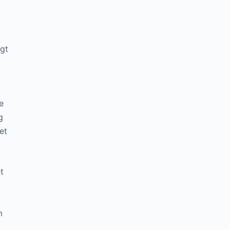
igt
e
g
et
t
m