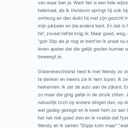
van waar ben je. Want het is een hele wijze
helemaal, als ik thuiskom springt hij ook b
omhoog en dan duikt hij met zijn gezicht in
mijn jukbeen en die andere kant. En dat is 
hè”, zoveel liefde krijg ik. Maar goed, we
“goh Stip als je nog er bent”en ik praat nu
leven spelen dat die gelijk gezien kunnen w
beweegt je.
Gistereneochtend reed ik met Wendy zo doo
te denken en ineens zie ik hem lopen. Ik zeg “
herkennen. Ik zet de auto aan de zijkant. En 
zo maar die ging gelijk in de struik zitten.
natuurlijk toch op andere dingen dan, op d
wel gedag gezegd en ik keek hem zo aan tus
het net niet goed zien en ik voelde dat fysie
Wendy en ik samen “Stipje kom maar” “wat