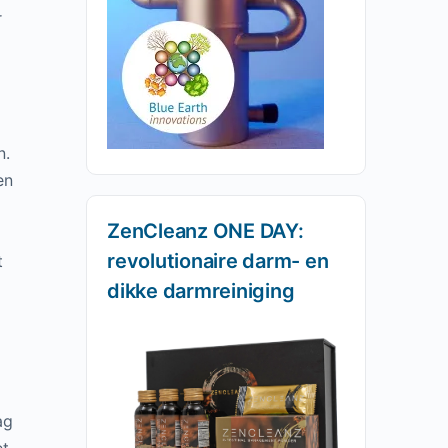
r
n.
en
ZenCleanz ONE DAY:
revolutionaire darm- en
t
dikke darmreiniging
ag