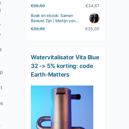
k
Oorspronkelijke
Huidige
€
36,50
€
34,67
l
prijs
prijs
Boek en ebook: Samen
was:
is:
Bewust Zijn | Martijn van
€36,50.
€34,67.
”
Staveren
Oorspronkelijke
Huidige
€
39,95
€
35,00
n
prijs
prijs
was:
is:
€39,95.
€35,00.
s
Watervitalisator Vita Blue
32 -> 5% korting: code
ip
Earth-Matters
kt
us
r