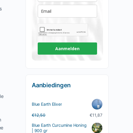
s
Aanmelden
Aanbiedingen
de
Blue Earth Elixer
Oorspronkelijke
Huidige
€
12,50
€
11,87
n
prijs
prijs
Blue Earth Curcumine Honing
was:
is:
ee
| 900 gr
€12,50.
€11,87.