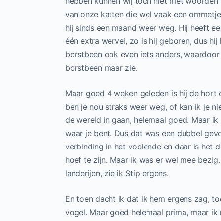
hebben kunnen wij toch niet met woorden b
van onze katten die wel vaak een ommetje 
hij sinds een maand weer weg. Hij heeft ee
één extra wervel, zo is hij geboren, dus hij
borstbeen ook even iets anders, waardoor al
borstbeen maar zie.
Maar goed 4 weken geleden is hij de hort o
ben je nou straks weer weg, of kan ik je n
de wereld in gaan, helemaal goed. Maar ik v
waar je bent. Dus dat was een dubbel gevo
verbinding in het voelende en daar is het
hoef te zijn. Maar ik was er wel mee bezig.
landerijen, zie ik Stip ergens.
En toen dacht ik dat ik hem ergens zag, toe
vogel. Maar goed helemaal prima, maar ik m