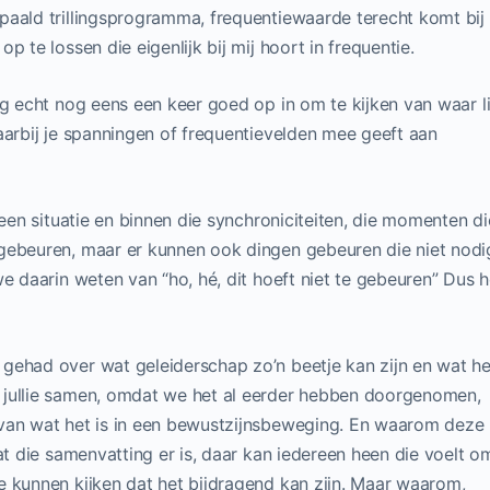
paald trillingsprogramma, frequentiewaarde terecht komt bij
p te lossen die eigenlijk bij mij hoort in frequentie.
og echt nog eens een keer goed op in om te kijken van waar l
aarbij je spanningen of frequentievelden mee geeft aan
 een situatie en binnen die synchroniciteiten, die momenten di
gebeuren, maar er kunnen ook dingen gebeuren die niet nodi
e daarin weten van “ho, hé, dit hoeft niet te gebeuren” Dus h
gehad over wat geleiderschap zo’n beetje kan zijn en wat he
 jullie samen, omdat we het al eerder hebben doorgenomen,
 van wat het is in een bewustzijnsbeweging. En waarom deze
at die samenvatting er is, daar kan iedereen heen die voelt o
e kunnen kijken dat het bijdragend kan zijn. Maar waarom,