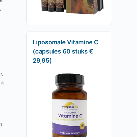
et
,
Liposomale Vitamine C
(capsules 60 stuks €
t
29,95)
as
ik
n