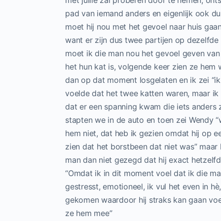
met jullie zal proberen door te nemen, onts
pad van iemand anders en eigenlijk ook du
moet hij nou met het gevoel naar huis gaan
want er zijn dus twee partijen op dezelfd
moet ik die man nou het gevoel geven van “i
het hun kat is, volgende keer zien ze hem 
dan op dat moment losgelaten en ik zei “ik
voelde dat het twee katten waren, maar i
dat er een spanning kwam die iets anders z
stapten we in de auto en toen zei Wendy 
hem niet, dat heb ik gezien omdat hij op
zien dat het borstbeen dat niet was” maar 
man dan niet gezegd dat hij exact hetzelfde
“Omdat ik in dit moment voel dat ik die man
gestresst, emotioneel, ik vul het even in hè
gekomen waardoor hij straks kan gaan voel
ze hem mee”