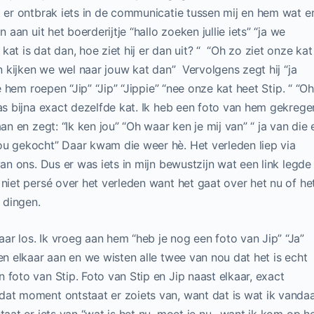
t er ontbrak iets in de communicatie tussen mij en hem wat e
 aan uit het boerderijtje “hallo zoeken jullie iets” “ja we
at is dat dan, hoe ziet hij er dan uit? “ “Oh zo ziet onze kat
n kijken we wel naar jouw kat dan” Vervolgens zegt hij “ja
e hem roepen “Jip” “Jip” “Jippie” “nee onze kat heet Stip. “ “Oh
was bijna exact dezelfde kat. Ik heb een foto van hem gekrege
an en zegt: “Ik ken jou” “Oh waar ken je mij van” “ ja van die 
ou gekocht” Daar kwam die weer hè. Het verleden liep via
van ons. Dus er was iets in mijn bewustzijn wat een link legde
 niet persé over het verleden want het gaat over het nu of he
 dingen.
ar los. Ik vroeg aan hem “heb je nog een foto van Jip” “Ja”
en elkaar aan en we wisten alle twee van nou dat het is echt
 foto van Stip. Foto van Stip en Jip naast elkaar, exact
dat moment ontstaat er zoiets van, want dat is wat ik vanda