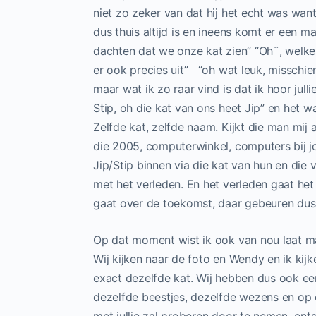
niet zo zeker van dat hij het echt was wan
dus thuis altijd is en ineens komt er een man
dachten dat we onze kat zien” “Oh¨, welke k
er ook precies uit” “oh wat leuk, misschie
maar wat ik zo raar vind is dat ik hoor julli
Stip, oh die kat van ons heet Jip” en het 
Zelfde kat, zelfde naam. Kijkt die man mij a
die 2005, computerwinkel, computers bij j
Jip/Stip binnen via die kat van hun en die 
met het verleden. En het verleden gaat het
gaat over de toekomst, daar gebeuren dus
Op dat moment wist ik ook van nou laat ma
Wij kijken naar de foto en Wendy en ik kijk
exact dezelfde kat. Wij hebben dus ook een
dezelfde beestjes, dezelfde wezens en op 