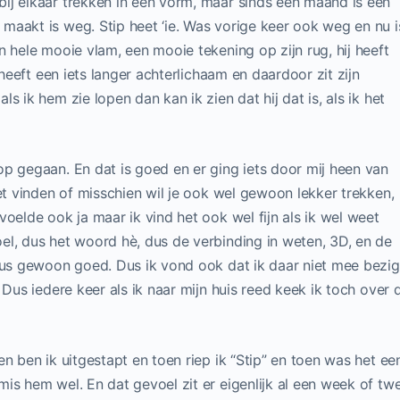
ij elkaar trekken in een vorm, maar sinds een maand is één
maakt is weg. Stip heet ‘ie. Was vorige keer ook weg en nu i
n hele mooie vlam, een mooie tekening op zijn rug, hij heeft
 heeft een iets langer achterlichaam en daardoor zit zijn
s ik hem zie lopen dan kan ik zien dat hij dat is, als ik het
p gegaan. En dat is goed en er ging iets door mij heen van
iet vinden of misschien wil je ook wel gewoon lekker trekken,
oelde ook ja maar ik vind het ook wel fijn als ik wel weet
el, dus het woord hè, dus de verbinding in weten, 3D, en de
 dus gewoon goed. Dus ik vond ook dat ik daar niet mee bezig
 Dus iedere keer als ik naar mijn huis reed keek ik toch over 
n ben ik uitgestapt en toen riep ik “Stip” en toen was het ee
is hem wel. En dat gevoel zit er eigenlijk al een week of tw