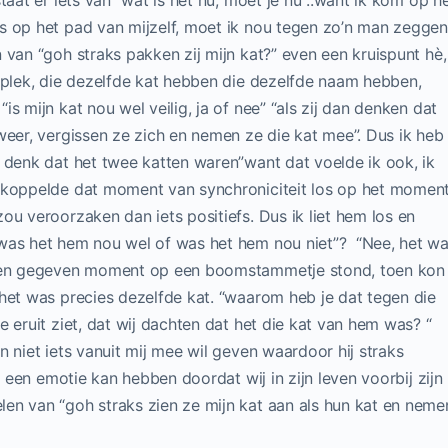
taat er iets van “wat is het nu, moet je nu ..want ik kom op h
s op het pad van mijzelf, moet ik nou tegen zo’n man zeggen
 van “goh straks pakken zij mijn kat?” even een kruispunt hè,
e plek, die dezelfde kat hebben die dezelfde naam hebben,
s mijn kat nou wel veilig, ja of nee” “als zij dan denken dat
weer, vergissen ze zich en nemen ze die kat mee”. Dus ik heb
 denk dat het twee katten waren”want dat voelde ik ook, ik
k koppelde dat moment van synchroniciteit los op het momen
ou veroorzaken dan iets positiefs. Dus ik liet hem los en
“was het hem nou wel of was het hem nou niet”? “Nee, het w
 een gegeven moment op een boomstammetje stond, toen kon 
het was precies dezelfde kat. “waarom heb je dat tegen die
 eruit ziet, dat wij dachten dat het die kat van hem was? “
 niet iets vanuit mij mee wil geven waardoor hij straks
, een emotie kan hebben doordat wij in zijn leven voorbij zijn
en van “goh straks zien ze mijn kat aan als hun kat en neme