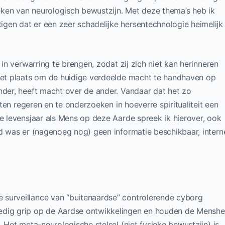
ken van neurologisch bewustzijn. Met deze thema’s heb ik
gen dat er een zeer schadelijke hersentechnologie heimelijk
.
 in verwarring te brengen, zodat zij zich niet kan herinneren
 het plaats om de huidige verdeelde macht te handhaven op
nder, heeft macht over de ander. Vandaar dat het zo
laten regeren en te onderzoeken in hoeverre spiritualiteit een
de levensjaar als Mens op deze Aarde spreek ik hierover, ook
jd was er (nagenoeg nog) geen informatie beschikbaar, intern
 surveillance van “buitenaardse” controlerende cyborg
edig grip op de Aardse ontwikkelingen en houden de Menshe
. Het meta-neurologische stelsel (niet fysieke bewustzijn) is