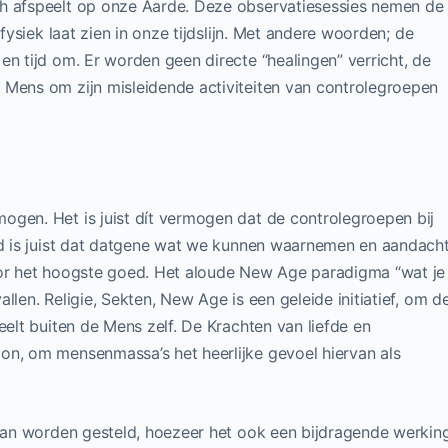
ch afspeelt op onze Aarde. Deze observatiesessies nemen de
 fysiek laat zien in onze tijdslijn. Met andere woorden; de
en tijd om. Er worden geen directe “healingen” verricht, de
 Mens om zijn misleidende activiteiten van controlegroepen
ogen. Het is juist dít vermogen dat de controlegroepen bij
eid is juist dat datgene wat we kunnen waarnemen en aandach
oor het hoogste goed. Het aloude New Age paradigma “wat je
llen. Religie, Sekten, New Age is een geleide initiatief, om d
eelt buiten de Mens zelf. De Krachten van liefde en
on, om mensenmassa’s het heerlijke gevoel hiervan als
e kan worden gesteld, hoezeer het ook een bijdragende werkin