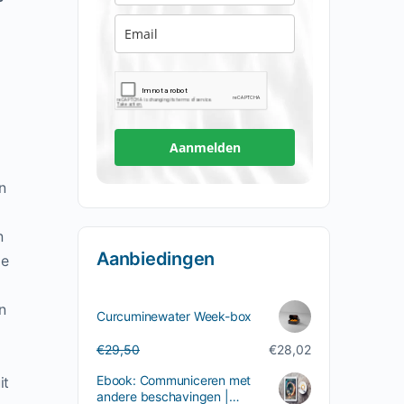
Aanmelden
n
n
Aanbiedingen
de
n
Curcuminewater Week-box
d
Oorspronkelijke
Huidige
€
29,50
€
28,02
prijs
prijs
Ebook: Communiceren met
it
was:
is:
andere beschavingen |
€29,50.
€28,02.