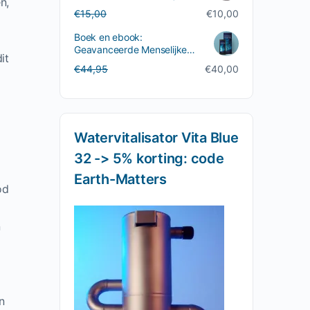
n,
Martijn van Staveren
Oorspronkelijke
Huidige
€
15,00
€
10,00
prijs
prijs
Boek en ebook:
was:
is:
Geavanceerde Menselijke
€15,00.
€10,00.
it
Eenvoud | Martijn van
Oorspronkelijke
Huidige
€
44,95
€
40,00
Staveren
prijs
prijs
was:
is:
€44,95.
€40,00.
Watervitalisator Vita Blue
32 -> 5% korting: code
Earth-Matters
od
n
n