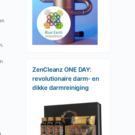
en
n.
en
ZenCleanz ONE DAY:
revolutionaire darm- en
dikke darmreiniging
n