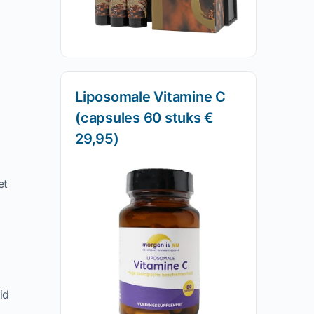
Liposomale Vitamine C
(capsules 60 stuks €
29,95)
et
id