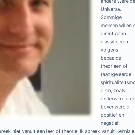
andere Werelde
Universa.
Sommige
mensen willen d
direct gaan
classificeren
volgens
bepaalde
theorieën of
(aan)geleerde
spiritualiteitsm
ellen, zoals
onderwereld e
bovenwereld,
positief en
negatief,
preek niet vanuit een leer of theorie. Ik spreek vanuit Kennis e