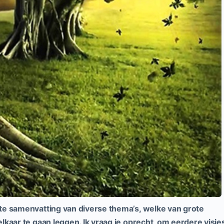
te samenvatting van diverse thema’s, welke van grote
lkaar te gaan leggen. Ik vraag je oprecht, om eerdere visie