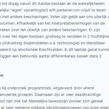
in mij draag vanuit dit Aardse bestaan en de werkelijkheden
lijke “eigen” opvatting(en) wilt parkeren om vrijuit te lezen
 met andere beschavingen. Velen zijn gelijk aan ons uiterlijk 
vormen. Afhankelijk van het interpretatievermogen van de
eken over het uiterlijk van andere beschavingen. Er zijn
over het eigen bestaan, grofweg te verdelen in 2 hoofdlijne
e uitdrukking (hulpmiddelen o.a. technologie) en dienstbaar
aseerd op emotionele Krachtvelden. In dit laatste geval kunn
ggen een behoorlijk aantal differentiaties tussen deze 2
en
en bij onderzoek programma’s, uitgevoerd door uiterst
anceerde groepen. Daarnaast zijn er zeer daadkrachtige
ich niet met het Menselijke bewustzijn zonder zich geheel
n er zeer geheime militaire inlichtingengroepen van onze eige