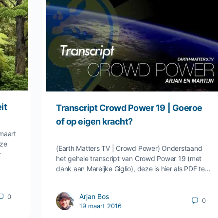
it
Transcript Crowd Power 19 | Goeroe
of op eigen kracht?
 maart
eze
(Earth Matters TV | Crowd Power) Onderstaand
r
het gehele transcript van Crowd Power 19 (met
dank aan Mareijke Giglio), deze is hier als PDF te…
Arjan Bos
0
0
19 maart 2016