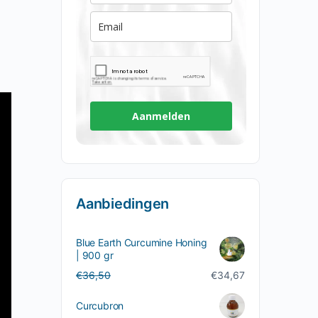
Aanmelden
Aanbiedingen
Blue Earth Curcumine Honing
| 900 gr
Oorspronkelijke
Huidige
€
36,50
€
34,67
prijs
prijs
was:
is:
Curcubron
€36,50.
€34,67.