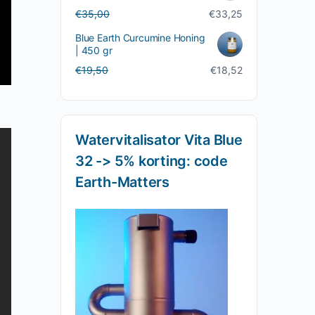
Oorspronkelijke
Huidige
€
35,00
€
33,25
prijs
prijs
Blue Earth Curcumine Honing
was:
is:
| 450 gr
€35,00.
€33,25.
Oorspronkelijke
Huidige
€
19,50
€
18,52
prijs
prijs
was:
is:
€19,50.
€18,52.
Watervitalisator Vita Blue
32 -> 5% korting: code
Earth-Matters