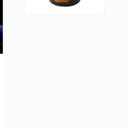
Herziening in onze rol als Mens in
relatie tot onze werkelijkheid | door
Martijn van Staveren
(Earth Matters) Op dondag 18 oktober kwamen
we met 50 mensen samen in Rijswijk voor een
verdiepingsdag met Martijn van Staveren. Met
veel dank aan Henny…