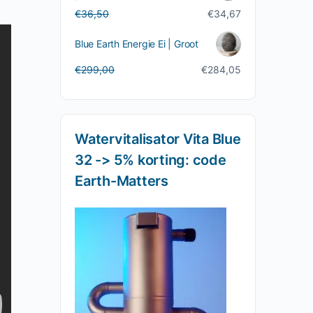
Oorspronkelijke
Huidige
€
36,50
€
34,67
prijs
prijs
was:
is:
Blue Earth Energie Ei | Groot
€36,50.
€34,67.
Oorspronkelijke
Huidige
€
299,00
€
284,05
prijs
prijs
was:
is:
€299,00.
€284,05.
Watervitalisator Vita Blue
32 -> 5% korting: code
Earth-Matters