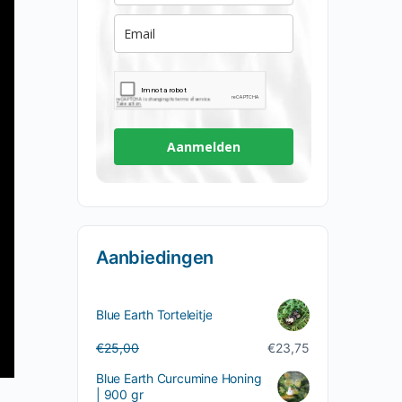
Aanmelden
Aanbiedingen
Blue Earth Torteleitje
Oorspronkelijke
Huidige
€
25,00
€
23,75
prijs
prijs
Blue Earth Curcumine Honing
was:
is:
| 900 gr
€25,00.
€23,75.