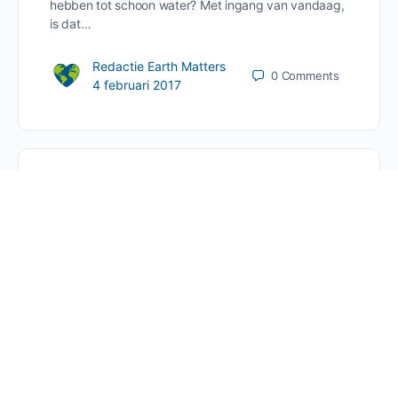
hebben tot schoon water? Met ingang van vandaag,
is dat…
Redactie Earth Matters
0
Comments
4 februari 2017
Finland will become
the first country in the
world to get rid of all
school subjects
(The Earth Child | Admin L.) Finland’s education
system is considered one of the best in the world.