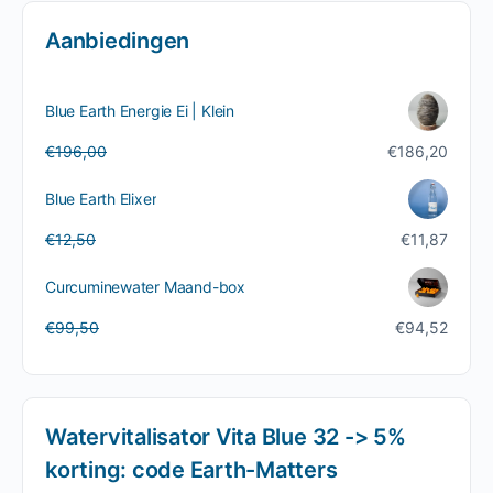
Aanbiedingen
Blue Earth Energie Ei | Klein
Oorspronkelijke
Huidige
€
196,00
€
186,20
prijs
prijs
was:
is:
Blue Earth Elixer
€196,00.
€186,20.
Oorspronkelijke
Huidige
€
12,50
€
11,87
prijs
prijs
was:
is:
Curcuminewater Maand-box
€12,50.
€11,87.
Oorspronkelijke
Huidige
€
99,50
€
94,52
prijs
prijs
was:
is:
€99,50.
€94,52.
Watervitalisator Vita Blue 32 -> 5%
korting: code Earth-Matters