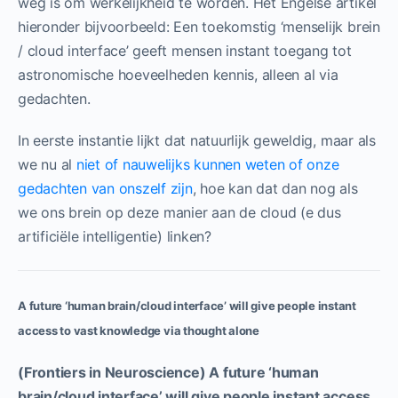
weg is om werkelijkheid te worden. Het Engelse artikel
hieronder bijvoorbeeld: Een toekomstig ‘menselijk brein
/ cloud interface’ geeft mensen instant toegang tot
astronomische hoeveelheden kennis, alleen al via
gedachten.
In eerste instantie lijkt dat natuurlijk geweldig, maar als
we nu al
niet of nauwelijks kunnen weten of onze
gedachten van onszelf zijn
, hoe kan dat dan nog als
we ons brein op deze manier aan de cloud (e dus
artificiële intelligentie) linken?
A future ‘human brain/cloud interface’ will give people instant
access to vast knowledge via thought alone
(Frontiers in Neuroscience) A future ‘human
brain/cloud interface’ will give people instant access