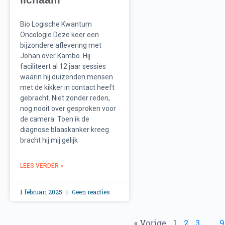
Bio Logische Kwantum
Oncologie Deze keer een
bijzondere aflevering met
Johan over Kambo. Hij
faciliteert al 12 jaar sessies
waarin hij duizenden mensen
met de kikker in contact heeft
gebracht. Niet zonder reden,
nog nooit over gesproken voor
de camera. Toen ik de
diagnose blaaskanker kreeg
bracht hij mij gelijk
LEES VERDER »
1 februari 2025
Geen reacties
« Vorige
1
2
3
…
9