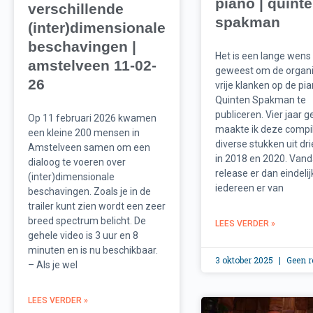
piano | quint
verschillende
spakman
(inter)dimensionale
beschavingen |
Het is een lange wens
amstelveen 11-02-
geweest om de organ
26
vrije klanken op de pi
Quinten Spakman te
publiceren. Vier jaar 
Op 11 februari 2026 kwamen
maakte ik deze compil
een kleine 200 mensen in
diverse stukken uit dr
Amstelveen samen om een
in 2018 en 2020. Vand
dialoog te voeren over
release er dan eindelij
(inter)dimensionale
iedereen er van
beschavingen. Zoals je in de
trailer kunt zien wordt een zeer
breed spectrum belicht. De
LEES VERDER »
gehele video is 3 uur en 8
minuten en is nu beschikbaar.
3 oktober 2025
Geen r
– Als je wel
LEES VERDER »