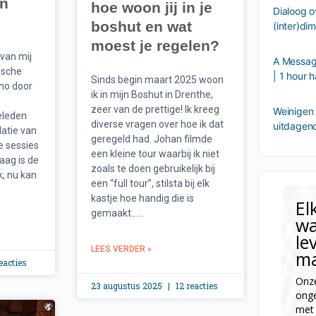
en
hoe woon jij in je
Dialoog o
boshut en wat
(inter)di
moest je regelen?
 van mij
A Message
ische
| 1 hour
Sinds begin maart 2025 woon
ano door
ik in mijn Boshut in Drenthe,
zeer van de prettige! Ik kreeg
Weinigen 
geleden
diverse vragen over hoe ik dat
uitdagen
atie van
geregeld had. Johan filmde
ie sessies
een kleine tour waarbij ik niet
aag is de
zoals te doen gebruikelijk bij
k, nu kan
een “full tour”, stilsta bij elk
kastje hoe handig die is
El
gemaakt…...
wa
le
LEES VERDER »
ma
eacties
Onze
23 augustus 2025
12 reacties
onge
met 