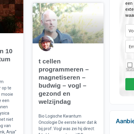
een 
exte
waa
an 10
ntum
t cellen
programmeren –
magnetiseren –
 om
budwig – vogl –
r op te
gezond en
n mooie
welzijndag
e een
nnen
ysica
Bio Logische Kwantum
het niet
Aanbi
Oncologie De eerste keer dat ik
ag van
bij prof. Vogl was zei hij direct:
nk, Anja”