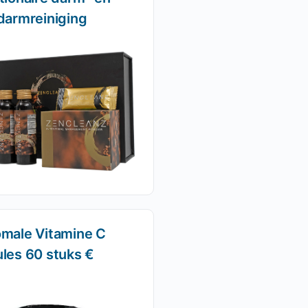
darmreiniging
omale Vitamine C
les 60 stuks €
)