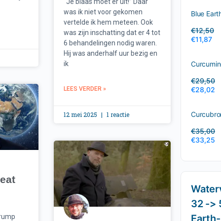
“Je blaas moet er uit!” Daar
was ik niet voor gekomen
Blue Earth
vertelde ik hem meteen. Ook
€
12,50
was zijn inschatting dat er 4 tot
€
11,87
6 behandelingen nodig waren.
Hij was anderhalf uur bezig en
ik
Curcumin
€
29,50
LEES VERDER »
€
28,02
Curcubro
12 mei 2025
1 reactie
€
35,00
€
33,25
eat
Waterv
32 -> 
Trump
Earth