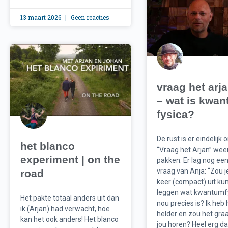
13 maart 2026
Geen reacties
vraag het arj
– wat is kwa
fysica?
De rust is er eindelijk
het blanco
“Vraag het Arjan” wee
experiment | on the
pakken. Er lag nog ee
vraag van Anja: “Zou j
road
keer (compact) uit ku
leggen wat kwantumf
Het pakte totaal anders uit dan
nou precies is? Ik heb 
ik (Arjan) had verwacht, hoe
helder en zou het gra
kan het ook anders! Het blanco
jou horen? Heel erg da