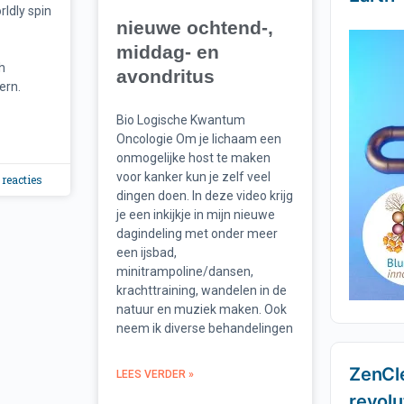
rldly spin
nieuwe ochtend-,
middag- en
h
avondritus
ern.
Bio Logische Kwantum
Oncologie Om je lichaam een
onmogelijke host te maken
voor kanker kun je zelf veel
reacties
dingen doen. In deze video krijg
je een inkijkje in mijn nieuwe
dagindeling met onder meer
een ijsbad,
minitrampoline/dansen,
krachttraining, wandelen in de
natuur en muziek maken. Ook
neem ik diverse behandelingen
ZenCl
LEES VERDER »
revolu