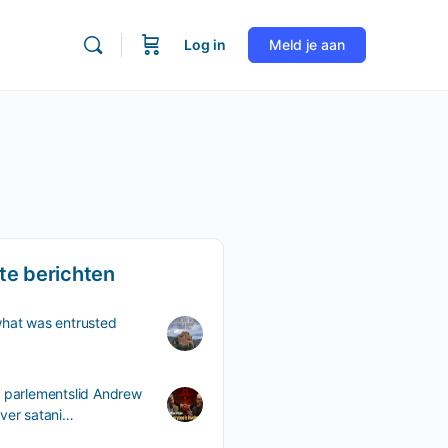
Log in
Meld je aan
te berichten
what was entrusted
 parlementslid Andrew
ver satani…