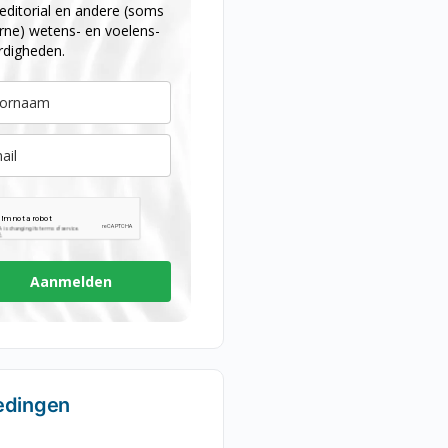
editorial en andere (soms
rne) wetens- en voelens-
rdigheden.
Aanmelden
edingen