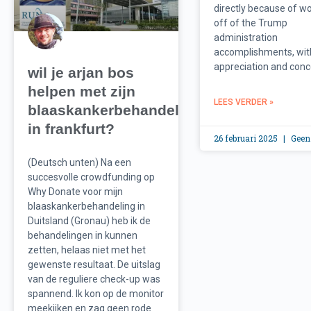
directly because of wo
off of the Trump
administration
accomplishments, wit
appreciation and conc
wil je arjan bos
helpen met zijn
LEES VERDER »
blaaskankerbehandeling
in frankfurt?
26 februari 2025
Geen 
(Deutsch unten) Na een
succesvolle crowdfunding op
Why Donate voor mijn
blaaskankerbehandeling in
Duitsland (Gronau) heb ik de
behandelingen in kunnen
zetten, helaas niet met het
gewenste resultaat. De uitslag
van de reguliere check-up was
spannend. Ik kon op de monitor
meekijken en zag geen rode