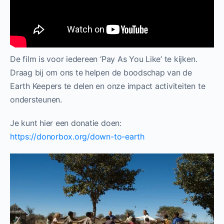
De film is voor iedereen ‘Pay As You Like’ te kijken.
Draag bij om ons te helpen de boodschap van de
Earth Keepers te delen en onze impact activiteiten te
ondersteunen.
Je kunt hier een donatie doen:
https://donorbox.org/down-to-earth