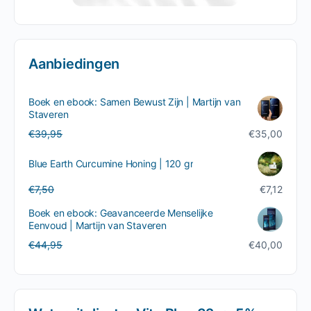
Aanbiedingen
Boek en ebook: Samen Bewust Zijn | Martijn van
Staveren
Oorspronkelijke
Huidige
€
39,95
€
35,00
prijs
prijs
was:
is:
Blue Earth Curcumine Honing | 120 gr
€39,95.
€35,00.
Oorspronkelijke
Huidige
€
7,50
€
7,12
prijs
prijs
Boek en ebook: Geavanceerde Menselijke
was:
is:
Eenvoud | Martijn van Staveren
€7,50.
€7,12.
Oorspronkelijke
Huidige
€
44,95
€
40,00
prijs
prijs
was:
is:
€44,95.
€40,00.