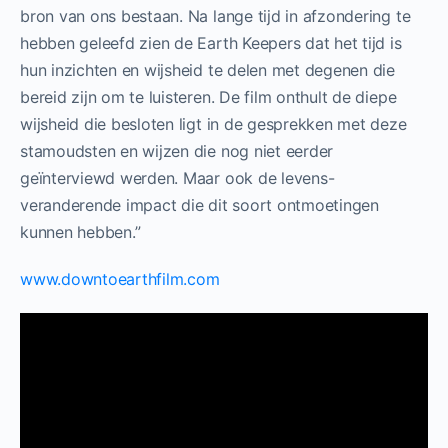
bron van ons bestaan. Na lange tijd in afzondering te
hebben geleefd zien de Earth Keepers dat het tijd is
hun inzichten en wijsheid te delen met degenen die
bereid zijn om te luisteren. De film onthult de diepe
wijsheid die besloten ligt in de gesprekken met deze
stamoudsten en wijzen die nog niet eerder
geïnterviewd werden. Maar ook de levens-
veranderende impact die dit soort ontmoetingen
kunnen hebben.”
www.downtoearthfilm.com