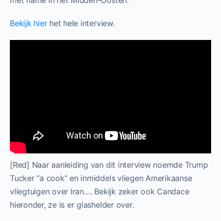
met name in het Midden-Oosten.”
Bekijk hier
het hele interview.
[Red] Naar aanleiding van dit interview noemde Trump
Tucker “a cook” en inmiddels vliegen Amerikaanse
vliegtuigen over Iran…. Bekijk zeker ook Candace
hieronder, ze is er glashelder over.