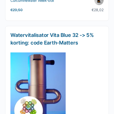
Curcuminewater Week-box
€15,00.
€10,00.
Oorspronkelijke
Huidige
€
29,50
€
28,02
prijs
prijs
was:
is:
€29,50.
€28,02.
Watervitalisator Vita Blue 32 -> 5%
korting: code Earth-Matters