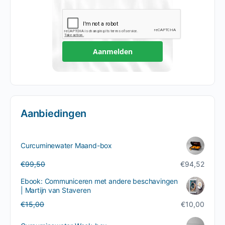
Aanmelden
Aanbiedingen
Curcuminewater Maand-box
Oorspronkelijke
Huidige
€
99,50
€
94,52
prijs
prijs
Ebook: Communiceren met andere beschavingen
was:
is:
| Martijn van Staveren
€99,50.
€94,52.
Oorspronkelijke
Huidige
€
15,00
€
10,00
prijs
prijs
was:
is: