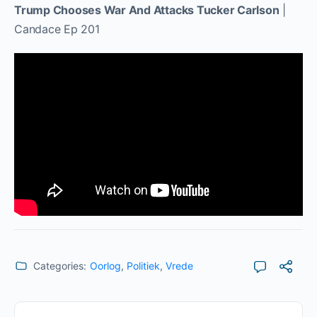
Trump Chooses War And Attacks Tucker Carlson
|
Candace Ep 201
Categories:
Oorlog
,
Politiek
,
Vrede