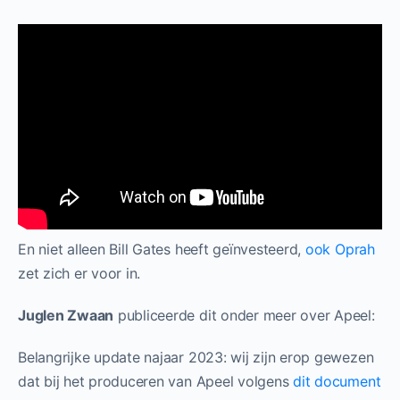
En niet alleen Bill Gates heeft geïnvesteerd,
ook Oprah
zet zich er voor in.
Juglen Zwaan
publiceerde dit onder meer over Apeel:
Belangrijke update najaar 2023: wij zijn erop gewezen
dat bij het produceren van Apeel volgens
dit document