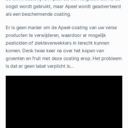
oogst wordt gebruikt, maar Apeel wordt geadverteerd
als een beschermende coating.
Er is geen manier om de Apeel-coating van uw verse
producten te verwijderen, waardoor er mogelijk
pesticiden of ziekteverwekkers in terecht kunnen
komen. Denk twee keer na over het kopen van
groenten en fruit met deze coating erop. Het probleem
is dat er geen label verplicht is…