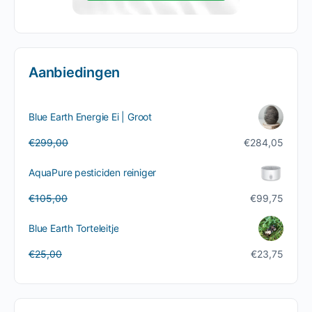
Aanbiedingen
Blue Earth Energie Ei | Groot
Oorspronkelijke
Huidige
€
299,00
€
284,05
prijs
prijs
was:
is:
AquaPure pesticiden reiniger
€299,00.
€284,05.
Oorspronkelijke
Huidige
€
105,00
€
99,75
prijs
prijs
was:
is:
Blue Earth Torteleitje
€105,00.
€99,75.
Oorspronkelijke
Huidige
€
25,00
€
23,75
prijs
prijs
was:
is:
€25,00.
€23,75.