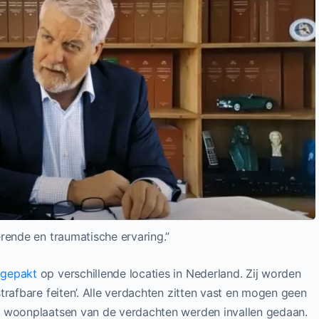
rende en traumatische ervaring.”
pgepakt
op verschillende locaties in Nederland. Zij worden
trafbare feiten’. Alle verdachten zitten vast en mogen geen
e woonplaatsen van de verdachten werden invallen gedaan.