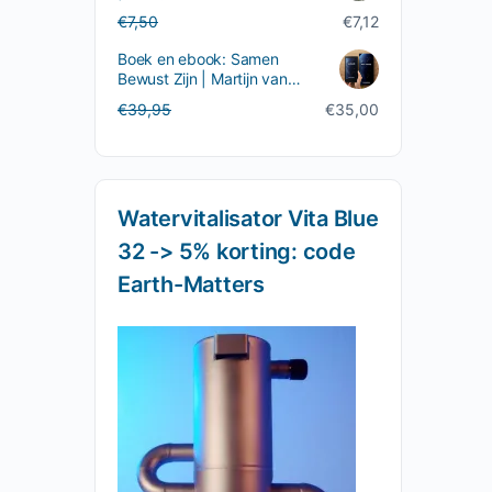
Oorspronkelijke
Huidige
€
7,50
€
7,12
prijs
prijs
Boek en ebook: Samen
was:
is:
Bewust Zijn | Martijn van
€7,50.
€7,12.
Staveren
Oorspronkelijke
Huidige
€
39,95
€
35,00
prijs
prijs
was:
is:
€39,95.
€35,00.
Watervitalisator Vita Blue
32 -> 5% korting: code
Earth-Matters