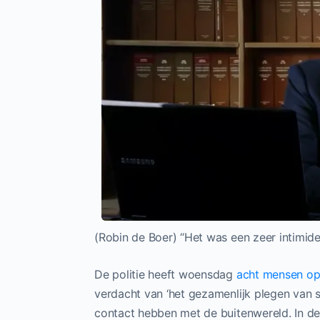
(Robin de Boer) “Het was een zeer intimide
De politie heeft woensdag
acht mensen o
verdacht van ‘het gezamenlijk plegen van s
contact hebben met de buitenwereld. In d