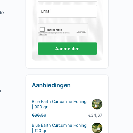
de
Aanmelden
Aanbiedingen
u
Blue Earth Curcumine Honing
| 900 gr
Oorspronkelijke
Huidige
€
36,50
€
34,67
prijs
prijs
Blue Earth Curcumine Honing
was:
is:
| 120 gr
€36,50.
€34,67.