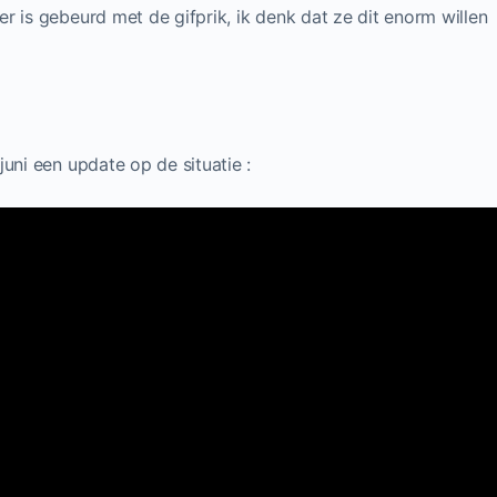
r is gebeurd met de gifprik, ik denk dat ze dit enorm willen
uni een update op de situatie :