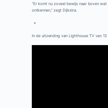
“Er komt nu zoveel bewijs naar boven wat e
ontkennen,” zegt Dijkstra.
In de uitzending van Lighthouse TV van 13 j