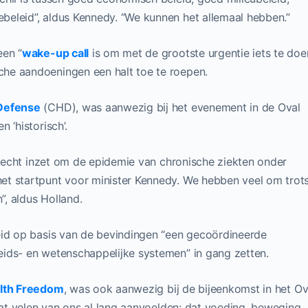
ebeleid”, aldus Kennedy. “We kunnen het allemaal hebben.”
een “
wake-up call
is om met de grootste urgentie iets te doe
he aandoeningen een halt toe te roepen.
 Defense
(CHD), was aanwezig bij het evenement in de Oval
 ‘historisch’.
nu echt inzet om de epidemie van chronische ziekten onder
et startpunt voor minister Kennedy. We hebben veel om trot
”, aldus Holland.
eid op basis van de bevindingen “een gecoördineerde
ids- en wetenschappelijke systemen” in gang zetten.
alth Freedom
, was ook aanwezig bij de bijeenkomst in het Ov
 wat velen van ons al lang aanvoelden: dat voeding, beweging,