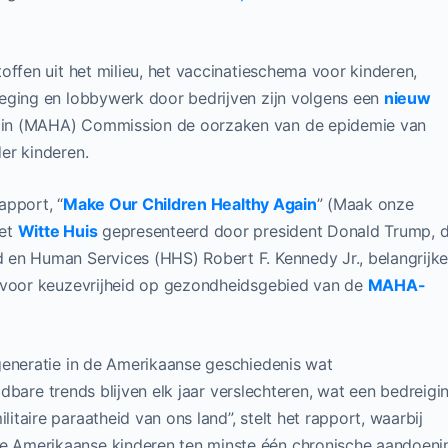
offen uit het milieu, het vaccinatieschema voor kinderen,
eging en lobbywerk door bedrijven zijn volgens een
nieuw
in (MAHA) Commission de oorzaken van de epidemie van
er kinderen.
rapport, “
Make Our Children Healthy Again
” (Maak onze
het
Witte Huis
gepresenteerd door president Donald Trump, 
 en Human Services (HHS) Robert F. Kennedy Jr., belangrijk
n voor keuzevrijheid op gezondheidsgebied van de
MAHA-
generatie in de Amerikaanse geschiedenis wat
jdbare trends blijven elk jaar verslechteren, wat een bedreigi
taire paraatheid van ons land”, stelt het rapport, waarbij
 Amerikaanse kinderen ten minste één chronische aandoeni