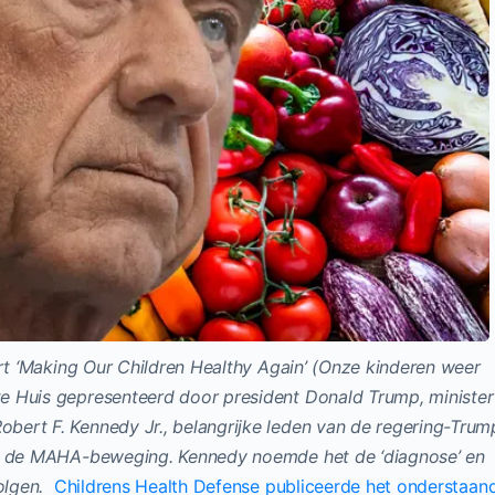
rt ‘Making Our Children Healthy Again’ (Onze kinderen weer
e Huis gepresenteerd door president Donald Trump, minister
ert F. Kennedy Jr., belangrijke leden van de regering-Trum
an de MAHA-beweging. Kennedy noemde het de ‘diagnose’ en
volgen.
Childrens Health Defense publiceerde het onderstaan