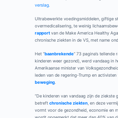
verslag.
Ultrabewerkte voedingsmiddelen, giftige st
overmedicalisering, te weinig lichaamsbew
rapport
van de Make America Healthy Aga
chronische ziekten in de VS, met name ond
Het “
baanbrekende
” 73 pagina’s tellende 
kinderen weer gezond), werd vandaag in 
Amerikaanse minister van Volksgezondheid
leden van de regering-Trump en activiste
beweging
.
“De kinderen van vandaag zijn de ziekste 
betreft
chronische ziekten
, en deze vermi
vormt voor de gezondheid, economie en mili
wordt opgemerkt dat meer dan 40% van de