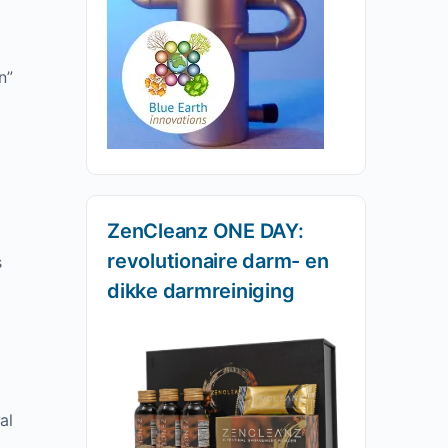
n”
ZenCleanz ONE DAY:
revolutionaire darm- en
s
dikke darmreiniging
al