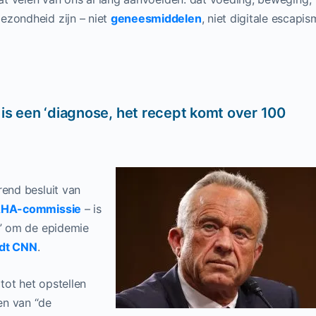
ezondheid zijn – niet
geneesmiddelen
, niet digitale escapi
 is een ‘diagnose, het recept komt over 100
rend besluit van
HA-commissie
– is
g” om de epidemie
dt CNN
.
tot het opstellen
en van “de