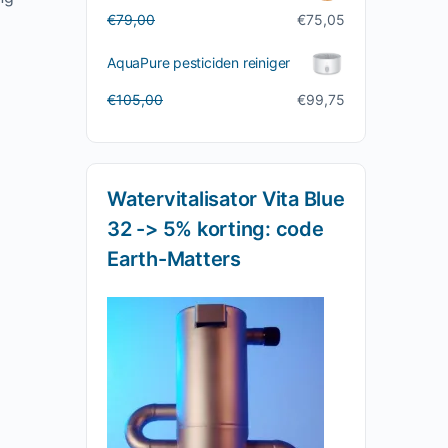
Oorspronkelijke
Huidige
€
79,00
€
75,05
prijs
prijs
was:
is:
AquaPure pesticiden reiniger
€79,00.
€75,05.
Oorspronkelijke
Huidige
€
105,00
€
99,75
prijs
prijs
was:
is:
€105,00.
€99,75.
Watervitalisator Vita Blue
32 -> 5% korting: code
Earth-Matters