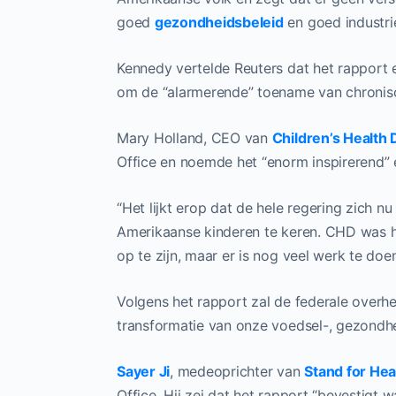
goed
gezondheidsbeleid
en goed industri
Kennedy vertelde Reuters dat het rapport 
om de “alarmerende” toename van chronisc
Mary Holland, CEO van
Children’s Health
Office en noemde het “enorm inspirerend” en
“Het lijkt erop dat de hele regering zich 
Amerikaanse kinderen te keren. CHD was h
op te zijn, maar er is nog veel werk te doen
Volgens het rapport zal de federale overh
transformatie van onze voedsel-, gezondhe
Sayer Ji
, medeoprichter van
Stand for He
Office. Hij zei dat het rapport “bevestigt