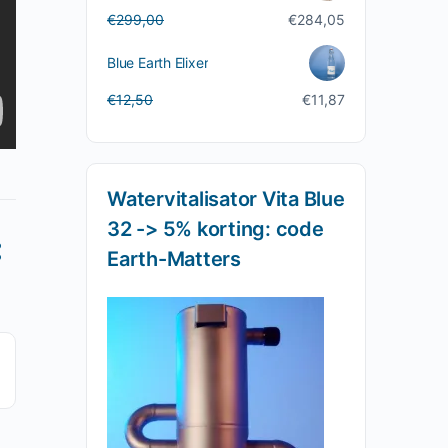
Oorspronkelijke
Huidige
€
299,00
€
284,05
prijs
prijs
was:
is:
Blue Earth Elixer
€299,00.
€284,05.
Oorspronkelijke
Huidige
€
12,50
€
11,87
prijs
prijs
was:
is:
€12,50.
€11,87.
Watervitalisator Vita Blue
32 -> 5% korting: code
Earth-Matters