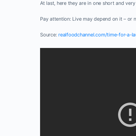
At last, here they are in one short and very
Pay attention: Live may depend on it – or n
Source:
realfoodchannel.com/time-for-a-l