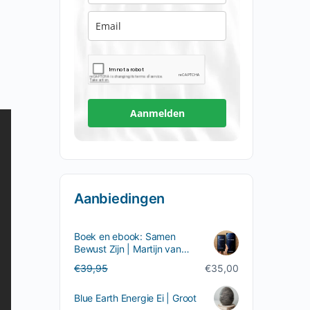
Aanmelden
Aanbiedingen
Boek en ebook: Samen
Bewust Zijn | Martijn van
Staveren
Oorspronkelijke
Huidige
€
39,95
€
35,00
prijs
prijs
was:
is:
Blue Earth Energie Ei | Groot
€39,95.
€35,00.