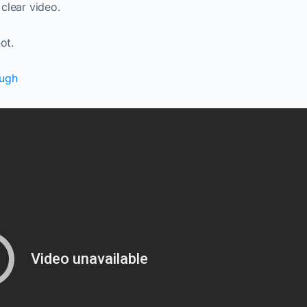
 clear video.
ot.
augh