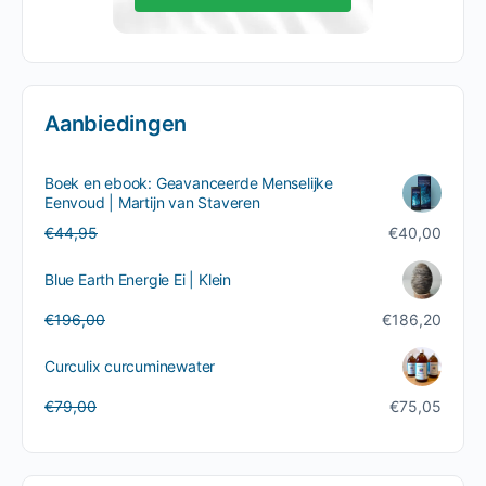
Aanbiedingen
Boek en ebook: Geavanceerde Menselijke
Eenvoud | Martijn van Staveren
Oorspronkelijke
Huidige
€
44,95
€
40,00
prijs
prijs
was:
is:
Blue Earth Energie Ei | Klein
€44,95.
€40,00.
Oorspronkelijke
Huidige
€
196,00
€
186,20
prijs
prijs
was:
is:
Curculix curcuminewater
€196,00.
€186,20.
Oorspronkelijke
Huidige
€
79,00
€
75,05
prijs
prijs
was:
is:
€79,00.
€75,05.