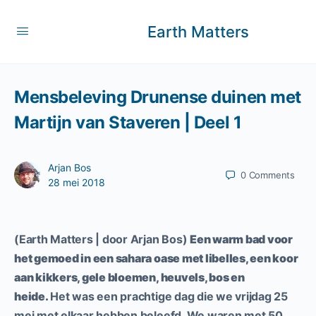
Earth Matters
Mensbeleving Drunense duinen met
Martijn van Staveren | Deel 1
Arjan Bos
0
Comments
28 mei 2018
(Earth Matters | door Arjan Bos)
Een warm bad voor
het gemoed in een sahara oase met libelles, een koor
aan kikkers, gele bloemen, heuvels, bos en
heide.
Het was een prachtige dag die we vrijdag 25
mei met elkaar hebben beleefd. We waren met 50