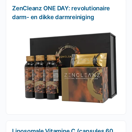
ZenCleanz ONE DAY: revolutionaire
darm- en dikke darmreiniging
Liposomale Vitamine C (capsules 60