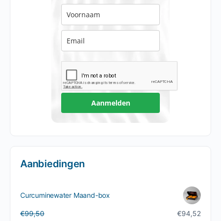
Aanmelden
Aanbiedingen
Curcuminewater Maand-box
Oorspronkelijke
Huidige
€
99,50
€
94,52