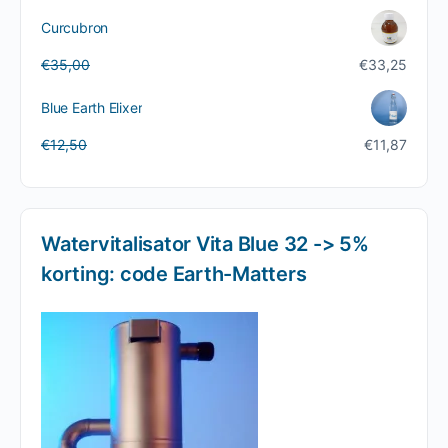
prijs
prijs
was:
is:
Curcubron
€99,50.
€94,52.
Oorspronkelijke
Huidige
€
35,00
€
33,25
prijs
prijs
was:
is:
Blue Earth Elixer
€35,00.
€33,25.
Oorspronkelijke
Huidige
€
12,50
€
11,87
prijs
prijs
was:
is:
€12,50.
€11,87.
Watervitalisator Vita Blue 32 -> 5%
korting: code Earth-Matters