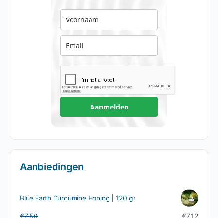
Aanmelden
Aanbiedingen
Blue Earth Curcumine Honing | 120 gr
Oorspronkelijke
Huidige
€
7,50
€
7,12