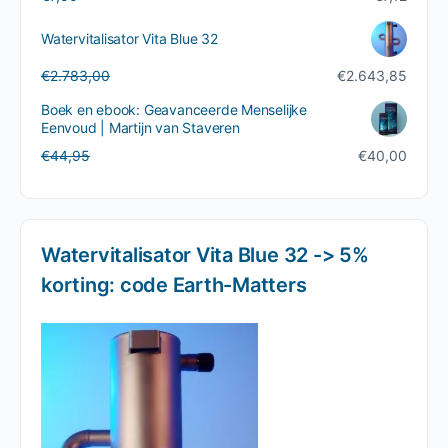
prijs
prijs
was:
is:
Watervitalisator Vita Blue 32
€7,50.
€7,12.
Oorspronkelijke
Huidige
€
2.783,00
€
2.643,85
prijs
prijs
Boek en ebook: Geavanceerde Menselijke
was:
is:
Eenvoud | Martijn van Staveren
€2.783,00.
€2.643,85.
Oorspronkelijke
Huidige
€
44,95
€
40,00
prijs
prijs
was:
is:
€44,95.
€40,00.
Watervitalisator Vita Blue 32 -> 5%
korting: code Earth-Matters