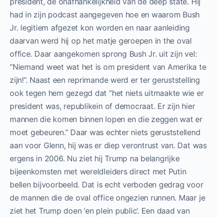
president, de onafhankelijkheid van de deep state. Hij
had in zijn podcast aangegeven hoe en waarom Bush
Jr. legitiem afgezet kon worden en naar aanleiding
daarvan werd hij op het matje geroepen in the oval
office. Daar aangekomen sprong Bush Jr. uit zijn vel:
“Niemand weet wat het is om president van Amerika te
zijn!”. Naast een reprimande werd er ter geruststelling
ook tegen hem gezegd dat “het niets uitmaakte wie er
president was, republikein of democraat. Er zijn hier
mannen die komen binnen lopen en die zeggen wat er
moet gebeuren.” Daar was echter niets geruststellend
aan voor Glenn, hij was er diep verontrust van. Dat was
ergens in 2006. Nu ziet hij Trump na belangrijke
bijeenkomsten met wereldleiders direct met Putin
bellen bijvoorbeeld. Dat is echt verboden gedrag voor
de mannen die de oval office ongezien runnen. Maar je
ziet het Trump doen ‘en plein public’. Een daad van