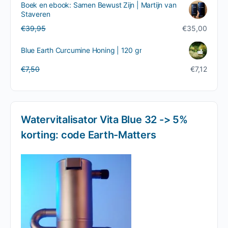
Boek en ebook: Samen Bewust Zijn | Martijn van
was:
is:
Staveren
€196,00.
€186,20.
Oorspronkelijke
Huidige
€
39,95
€
35,00
prijs
prijs
was:
is:
Blue Earth Curcumine Honing | 120 gr
€39,95.
€35,00.
Oorspronkelijke
Huidige
€
7,50
€
7,12
prijs
prijs
was:
is:
€7,50.
€7,12.
Watervitalisator Vita Blue 32 -> 5%
korting: code Earth-Matters