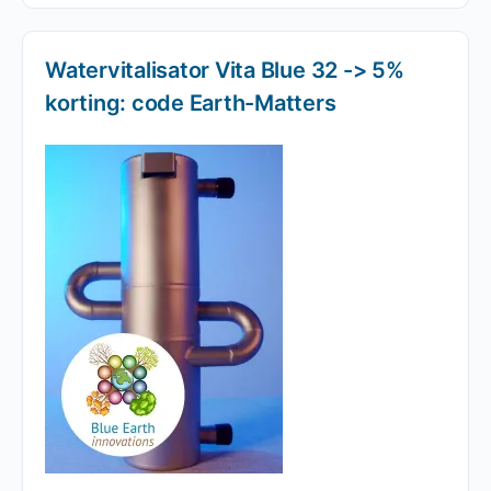
€44,95.
€40,00.
Watervitalisator Vita Blue 32 -> 5%
korting: code Earth-Matters