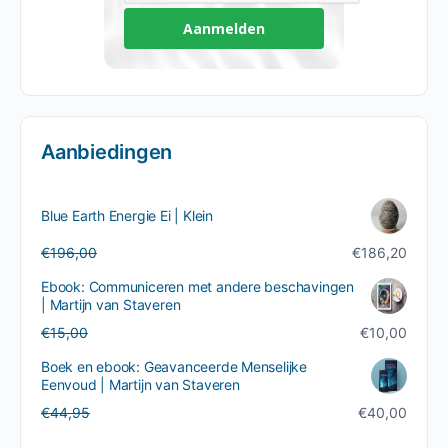
Aanmelden
Aanbiedingen
Blue Earth Energie Ei | Klein
Oorspronkelijke
Huidige
€
196,00
€
186,20
prijs
prijs
Ebook: Communiceren met andere beschavingen
was:
is:
| Martijn van Staveren
€196,00.
€186,20.
Oorspronkelijke
Huidige
€
15,00
€
10,00
prijs
prijs
Boek en ebook: Geavanceerde Menselijke
was:
is:
Eenvoud | Martijn van Staveren
€15,00.
€10,00.
Oorspronkelijke
Huidige
€
44,95
€
40,00
prijs
prijs
was:
is: