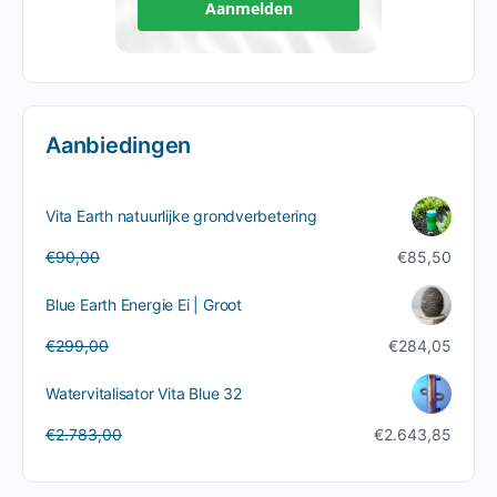
Aanmelden
Aanbiedingen
Vita Earth natuurlijke grondverbetering
Oorspronkelijke
Huidige
€
90,00
€
85,50
prijs
prijs
was:
is:
Blue Earth Energie Ei | Groot
€90,00.
€85,50.
Oorspronkelijke
Huidige
€
299,00
€
284,05
prijs
prijs
was:
is:
Watervitalisator Vita Blue 32
€299,00.
€284,05.
Oorspronkelijke
Huidige
€
2.783,00
€
2.643,85
prijs
prijs
was:
is:
€2.783,00.
€2.643,85.