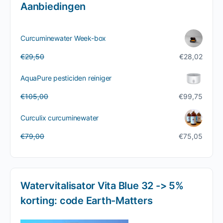
Aanbiedingen
Curcuminewater Week-box
Oorspronkelijke
Huidige
€
29,50
€
28,02
prijs
prijs
was:
is:
AquaPure pesticiden reiniger
€29,50.
€28,02.
Oorspronkelijke
Huidige
€
105,00
€
99,75
prijs
prijs
was:
is:
Curculix curcuminewater
€105,00.
€99,75.
Oorspronkelijke
Huidige
€
79,00
€
75,05
prijs
prijs
was:
is:
€79,00.
€75,05.
Watervitalisator Vita Blue 32 -> 5%
korting: code Earth-Matters