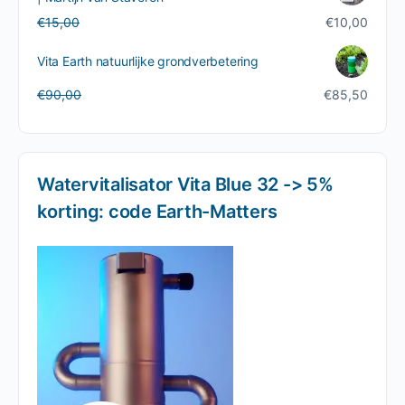
Oorspronkelijke
Huidige
€
15,00
€
10,00
prijs
prijs
was:
is:
Vita Earth natuurlijke grondverbetering
€15,00.
€10,00.
Oorspronkelijke
Huidige
€
90,00
€
85,50
prijs
prijs
was:
is:
€90,00.
€85,50.
Watervitalisator Vita Blue 32 -> 5%
korting: code Earth-Matters