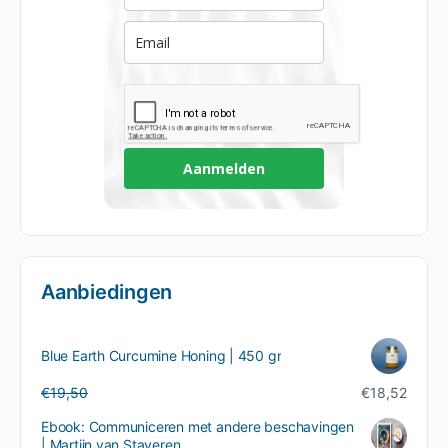
Aanmelden
Aanbiedingen
Blue Earth Curcumine Honing | 450 gr
Oorspronkelijke
Huidige
€
19,50
€
18,52
prijs
prijs
Ebook: Communiceren met andere beschavingen
was:
is:
| Martijn van Staveren
€19,50.
€18,52.