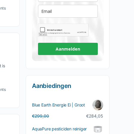
nts
Aanmelden
 is
Aanbiedingen
nts
Blue Earth Energie Ei | Groot
Oorspronkelijke
Huidige
€
299,00
€
284,05
prijs
prijs
was:
is:
AquaPure pesticiden reiniger
€299,00.
€284,05.