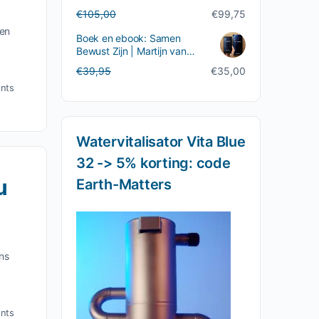
Oorspronkelijke
Huidige
€
105,00
€
99,75
prijs
prijs
gen
Boek en ebook: Samen
was:
is:
Bewust Zijn | Martijn van
€105,00.
€99,75.
Staveren
Oorspronkelijke
Huidige
€
39,95
€
35,00
prijs
prijs
nts
was:
is:
€39,95.
€35,00.
Watervitalisator Vita Blue
32 -> 5% korting: code
u
Earth-Matters
ns
nts