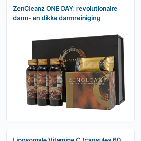
ZenCleanz ONE DAY: revolutionaire
darm- en dikke darmreiniging
Liposomale Vitamine C (capsules 60