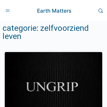
Earth Matters
categorie: zelfvoorziend
leven