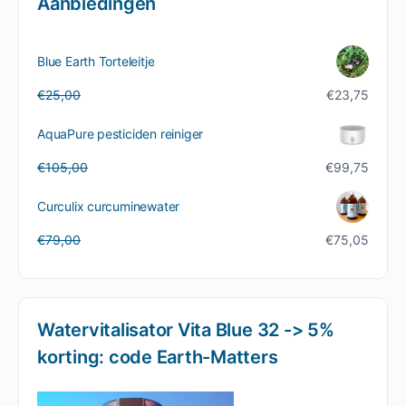
Aanbiedingen
Blue Earth Torteleitje
Oorspronkelijke
Huidige
€
25,00
€
23,75
prijs
prijs
was:
is:
AquaPure pesticiden reiniger
€25,00.
€23,75.
Oorspronkelijke
Huidige
€
105,00
€
99,75
prijs
prijs
was:
is:
Curculix curcuminewater
€105,00.
€99,75.
Oorspronkelijke
Huidige
€
79,00
€
75,05
prijs
prijs
was:
is:
€79,00.
€75,05.
Watervitalisator Vita Blue 32 -> 5%
korting: code Earth-Matters