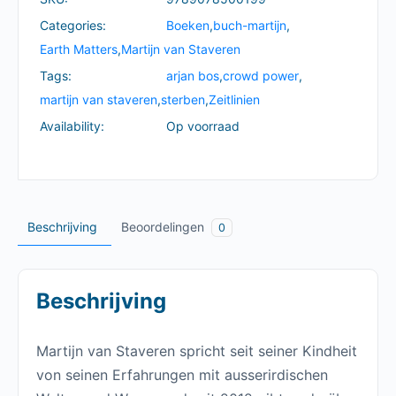
und
zeige
Categories:
Boeken
,
buch-martijn
,
wer
Earth Matters
,
Martijn van Staveren
du
Tags:
arjan bos
,
crowd power
,
wirklich
martijn van staveren
,
sterben
,
Zeitlinien
bist!
Availability:
Op voorraad
|
Martijn
van
Staveren
Beschrijving
Beoordelingen
0
quantity
Beschrijving
Martijn van Staveren spricht seit seiner Kindheit
von seinen Erfahrungen mit ausserirdischen