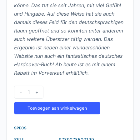
könne. Das tut sie seit Jahren, mit viel Gefühl
und Hingabe. Auf diese Weise hat sie auch
damals dieses Feld für den deutschsprachigen
Raum geöffnet und so konnten unter anderem
auch weitere Überstzer tätig werden. Das
Ergebnis ist neben einer wunderschönen
Website nun auch ein fantastisches deutsches
Hardcover-Buch! Ab heute ist es mit einem
Rabatt im Vorverkauf erhältlich.
Ebook:
-
+
Crowd
Power
Toevoegen aan winkelwagen
|
Stehe
SPECS
auf
SKU:
9789078500199