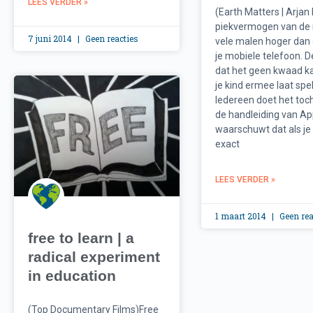
LEES VERDER »
(Earth Matters | Arjan
piekvermogen van de 
7 juni 2014
Geen reacties
vele malen hoger dan 
je mobiele telefoon. D
dat het geen kwaad ka
je kind ermee laat spe
Iedereen doet het toc
de handleiding van Ap
waarschuwt dat als je 
exact
LEES VERDER »
1 maart 2014
Geen rea
free to learn | a
radical experiment
in education
(Top Documentary Films)Free