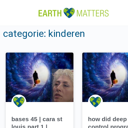
categorie: kinderen
bases 45 | cara st
how did deep
louis part 1 |
control prog