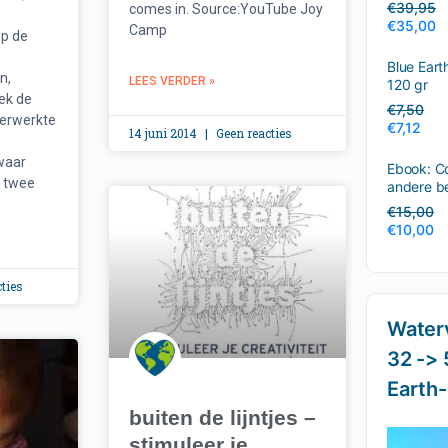
€
39,95
comes in. Source:YouTube Joy
€
35,00
Camp
op de
Blue Eart
n,
LEES VERDER »
120 gr
ek de
€
7,50
herwerkte
€
7,12
14 juni 2014
Geen reacties
e
‘waar
Ebook: C
n twee
andere be
van Stav
€
15,00
€
10,00
ties
Waterv
32 -> 
Earth
buiten de lijntjes –
stimuleer je