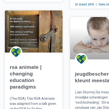
21 maart 2016
Geen re
rsa animate |
changing
jeugdbesche
education
kleunt meesta
paradigms
(Jan Storms) De mee
moeilijke scheidingen 
(The RSA) This RSA Animate
‘vechtscheiding’. Dit i
was adapted from a talk given
conclusie van Jan Sto
at the RSA by Sir Ken