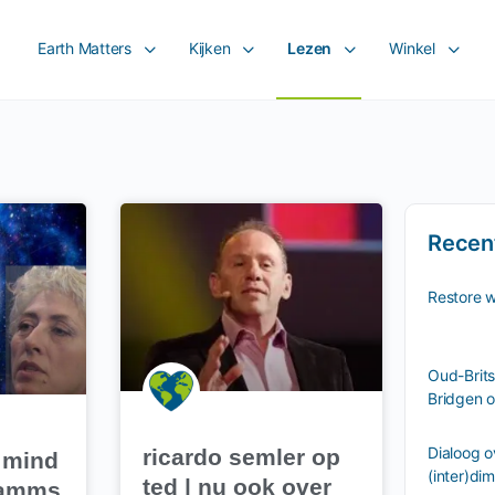
Earth Matters
Kijken
Lezen
Winkel
Recen
Restore 
Oud-Brits
Bridgen o
Dialoog o
ricardo semler op
 mind
(inter)di
ted | nu ook over
ramms