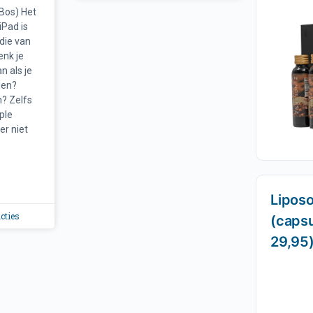
 Bos) Het
iPad is
die van
enk je
n als je
len?
h? Zelfs
ple
er niet
Lipos
cties
(capsu
29,95