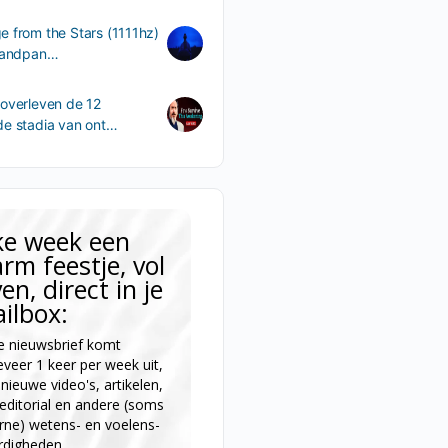
 from the Stars (1111hz)
 handpan…
overleven de 12
de stadia van ont…
ke week een
rm feestje, vol
ven, direct in je
ilbox:
 nieuwsbrief komt
veer 1 keer per week uit,
nieuwe video's, artikelen,
editorial en andere (soms
rne) wetens- en voelens-
rdigheden.