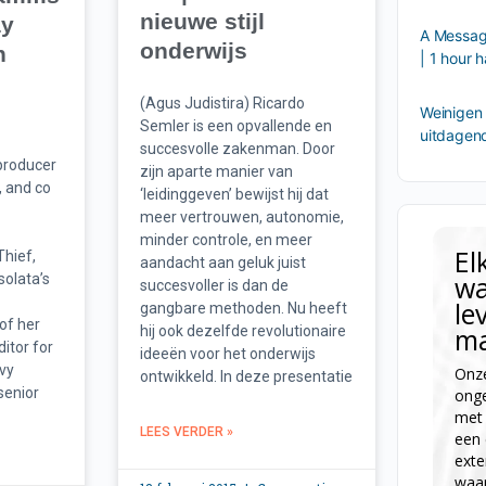
nieuwe stijl
ay
A Message
onderwijs
n
| 1 hour
(Agus Judistira) Ricardo
Weinigen 
Semler is een opvallende en
uitdagen
succesvolle zakenman. Door
 producer
zijn aparte manier van
, and co
‘leidinggeven’ bewijst hij dat
meer vertrouwen, autonomie,
minder controle, en meer
El
Thief,
aandacht aan geluk juist
wa
solata’s
succesvoller is dan de
le
gangbare methoden. Nu heeft
of her
ma
hij ook dezelfde revolutionaire
itor for
ideeën voor het onderwijs
avy
Onze
ontwikkeld. In deze presentatie
 senior
onge
met 
LEES VERDER »
een 
exte
waa