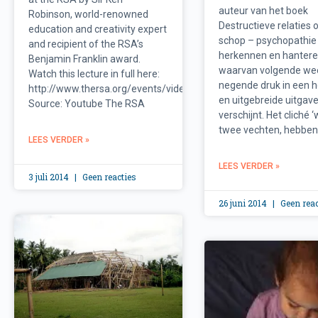
auteur van het boek
Robinson, world-renowned
Destructieve relaties 
education and creativity expert
schop – psychopathie
and recipient of the RSA’s
herkennen en hantere
Benjamin Franklin award.
waarvan volgende we
Watch this lecture in full here:
negende druk in een 
http://www.thersa.org/events/video/ar…
en uitgebreide uitgav
Source: Youtube The RSA
verschijnt. Het cliché 
twee vechten, hebbe
LEES VERDER »
LEES VERDER »
3 juli 2014
Geen reacties
26 juni 2014
Geen reac