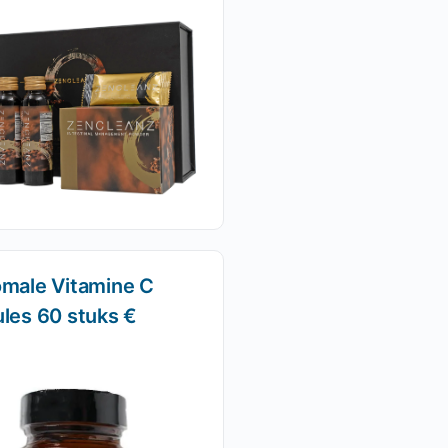
omale Vitamine C
les 60 stuks €
)