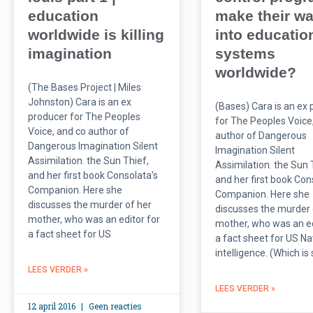
education
make their w
worldwide is killing
into educatio
imagination
systems
worldwide?
(The Bases Project | Miles
Johnston) Cara is an ex
(Bases) Cara is an ex
producer for The Peoples
for The Peoples Voice
Voice, and co author of
author of Dangerous
Dangerous Imagination Silent
Imagination Silent
Assimilation. the Sun Thief,
Assimilation. the Sun 
and her first book Consolata’s
and her first book Con
Companion. Here she
Companion. Here she
discusses the murder of her
discusses the murder 
mother, who was an editor for
mother, who was an ed
a fact sheet for US
a fact sheet for US N
intelligence. (Which is
LEES VERDER »
LEES VERDER »
12 april 2016
Geen reacties