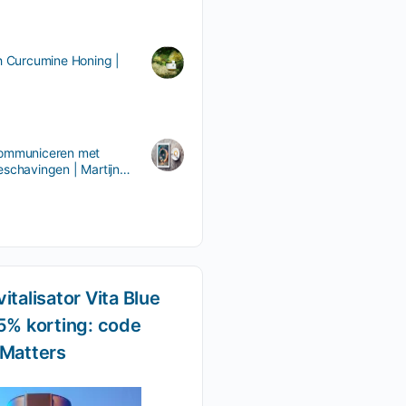
h Curcumine Honing |
ommuniceren met
schavingen | Martijn
eren
italisator Vita Blue
5% korting: code
-Matters