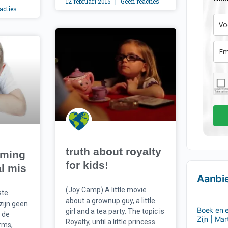
12 februari 2015
Geen reacties
acties
truth about royalty
rming
for kids!
l mis
Aanbi
(Joy Camp) A little movie
ste
about a grownup guy, a little
zijn geen
Boek en 
girl and a tea party. The topic is
s de
Zijn | Ma
Royalty, until a little princess
rms,