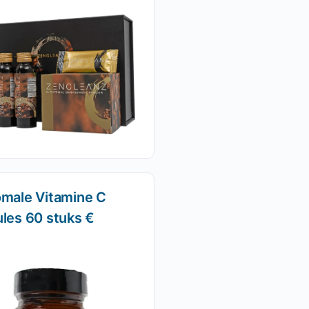
omale Vitamine C
les 60 stuks €
)