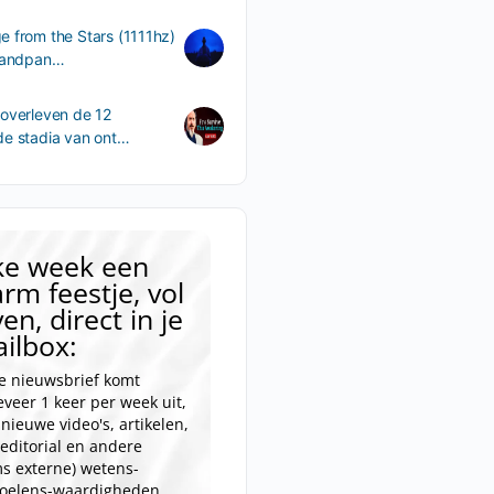
 from the Stars (1111hz)
 handpan…
overleven de 12
de stadia van ont…
ke week een
rm feestje, vol
ven, direct in je
ilbox:
e nieuwsbrief komt
veer 1 keer per week uit,
nieuwe video's, artikelen,
editorial en andere
s externe) wetens-
voelens-waardigheden.