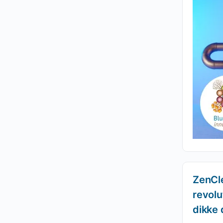
ZenCl
revolu
dikke 