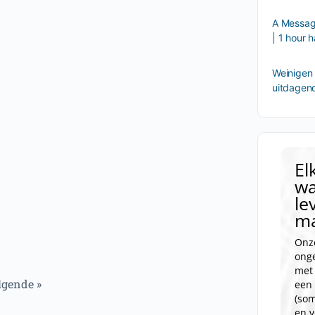
A Message
| 1 hour
Weinigen 
uitdagen
El
wa
le
ma
Onz
onge
met 
lgende »
een 
(som
en 