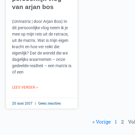
van arjan bos
(Unmatrix | door Arjan Bos) In
dit persoonlijke vlog neem ik je
mee op mijn reis uit de ratrace,
uit de matrix. Wat is mijn eigen
kracht en hoe ver reikt die
eigenlijk? Dat de wereld die we
dagelijks waarnemen – onze
gedeelde realiteit – een matrix is
of een
LEES VERDER »
20 mei 2017
Geen reacties
« Vorige
1
2
Vo