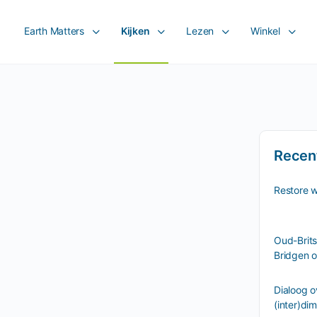
Earth Matters
Kijken
Lezen
Winkel
Recen
Restore 
Oud-Brits
Bridgen o
Dialoog o
(inter)di