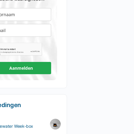
Aanmelden
edingen
ewater Week-box