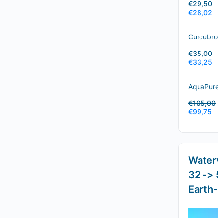
€
29,50
€
28,02
Curcubro
€
35,00
€
33,25
AquaPure 
€
105,00
€
99,75
Waterv
32 -> 
Earth