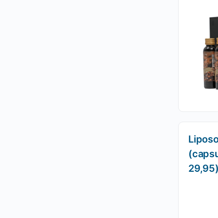
Lipos
(capsu
29,95